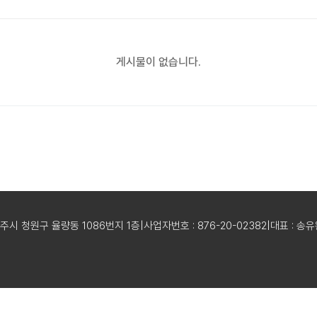
게시물이 없습니다.
청주시 청원구 율량동 1086번지 1층
|
사업자번호 : 876-20-02382
|
대표 : 송