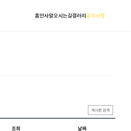
홈
인사말
오시는길
갤러리
공지사항
게시판 검색
조회
날짜